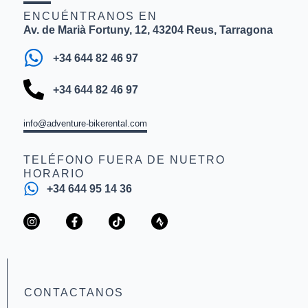
ENCUÉNTRANOS EN
Av. de Marià Fortuny, 12, 43204 Reus, Tarragona
+34 644 82 46 97
+34 644 82 46 97
info@adventure-bikerental.com
TELÉFONO FUERA DE NUETRO
HORARIO
+34 644 95 14 36
I
F
T
S
n
a
i
t
s
c
k
r
t
e
t
a
a
b
o
v
g
o
k
a
r
o
a
k
CONTACTANOS
m
-