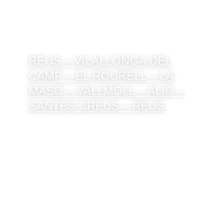
REUS – VILALLONGA DEL
CAMP – EL ROURELL – LA
MASÓ – VALLMOLL – ALIO –
SANTES CREUS – REUS