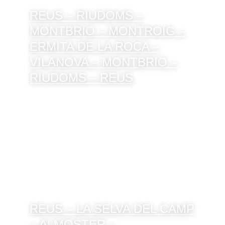
REUS – RIUDOMS –
MONTBRIO – MONTROIG –
ERMITA DE LA ROCA –
VILANOVA – MONTBRIO –
RIUDOMS – REUS
REUS – LA SELVA DEL CAMP
– ALMOSTER –