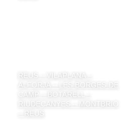
REUS – VILAPLANA –
ALFORJA – LES BORGES DE
CAMP – BOTARELL –
RIUDECANYES – MONTBRIO
– REUS