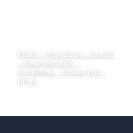
REUS – VILA-SECA – SALOU
– VILAFORTUNY –
CAMBRILS – MONBTRIO –
REUS