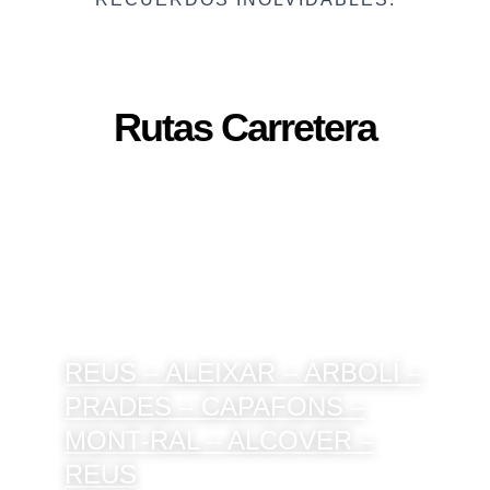
Rutas Carretera
REUS – ALEIXAR – ARBOLÍ –
PRADES – CAPAFONS –
MONT-RAL – ALCOVER –
REUS