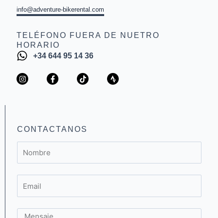
info@adventure-bikerental.com
TELÉFONO FUERA DE NUETRO
HORARIO
+34 644 95 14 36
I
F
T
S
n
a
i
t
s
c
k
r
t
e
t
a
a
b
o
v
g
o
k
a
r
o
a
k
CONTACTANOS
m
-
f
Nombre
Email
Mensaje