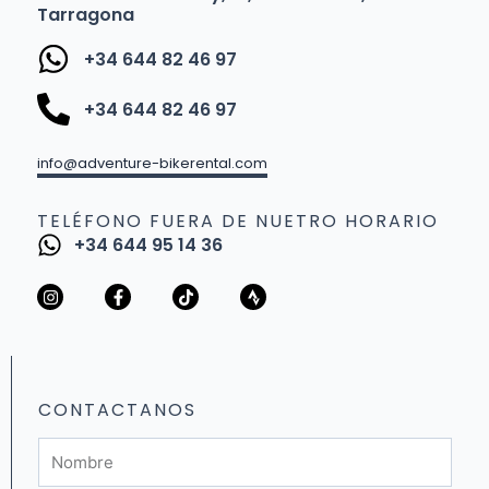
Tarragona
+34 644 82 46 97
+34 644 82 46 97
info@adventure-bikerental.com
TELÉFONO FUERA DE NUETRO HORARIO
+34 644 95 14 36
I
F
T
S
n
a
i
t
s
c
k
r
t
e
t
a
a
b
o
v
g
o
k
a
r
o
a
k
CONTACTANOS
m
-
f
Nombre