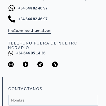
+34 644 82 46 97
+34 644 82 46 97
info@adventure-bikerental.com
TELÉFONO FUERA DE NUETRO
HORARIO
+34 644 95 14 36
I
F
T
S
n
a
i
t
s
c
k
r
t
e
t
a
a
b
o
v
g
o
k
a
r
o
a
k
CONTACTANOS
m
-
f
Nombre