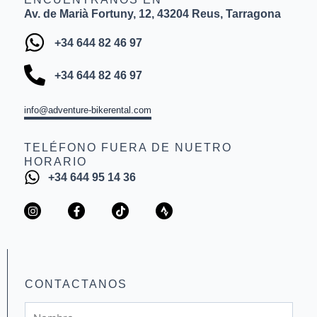
Av. de Marià Fortuny, 12, 43204 Reus, Tarragona
+34 644 82 46 97
+34 644 82 46 97
info@adventure-bikerental.com
TELÉFONO FUERA DE NUETRO
HORARIO
+34 644 95 14 36
I
F
T
S
n
a
i
t
s
c
k
r
t
e
t
a
a
b
o
v
g
o
k
a
r
o
a
k
CONTACTANOS
m
-
f
Nombre