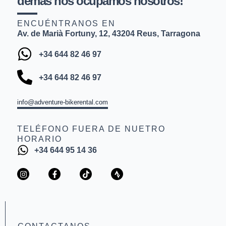
demás nos ocupamos nosotros!
ENCUÉNTRANOS EN
Av. de Marià Fortuny, 12, 43204 Reus, Tarragona
+34 644 82 46 97
+34 644 82 46 97
info@adventure-bikerental.com
TELÉFONO FUERA DE NUETRO
HORARIO
+34 644 95 14 36
I
F
T
S
n
a
i
t
s
c
k
r
t
e
t
a
a
b
o
v
g
o
k
a
r
o
a
k