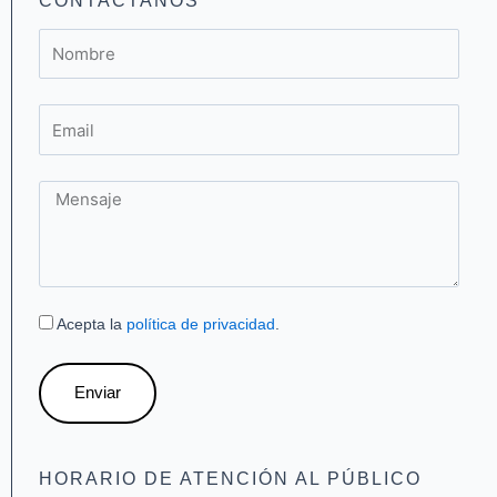
CONTACTANOS
m
-
f
Nombre
Email
Mensaje
Acepta la
política de privacidad
.
Enviar
HORARIO DE ATENCIÓN AL PÚBLICO