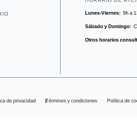
HORARIO DE ATE
Lunes-Viernes:
9h a 1
RIO
Sábado y Domingo:
C
Otros horarios consul
ica de privacidad
Términos y condiciones
Política de c
English
Español
(
Spanish
)
Català