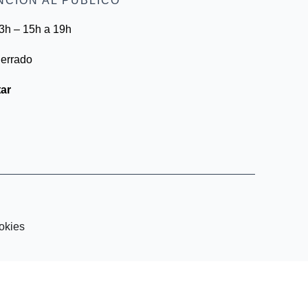
NCIÓN AL PÚBLICO
3h – 15h a 19h
errado
tar
ookies