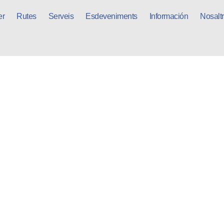
er
Rutes
Serveis
Esdeveniments
Información
Nosalt
llotjaments